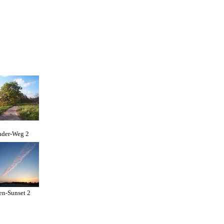
der-Weg 2
n-Sunset 2