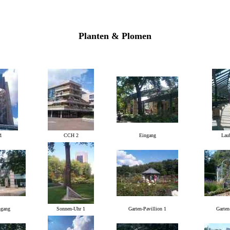
Planten & Plomen
1
CCH 2
Eingang
Lau
ngang
Sonnen-Uhr 1
Garten-Pavillion 1
Garten