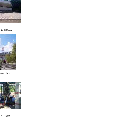
luft-Bühne
pen-Haus
el-Platz