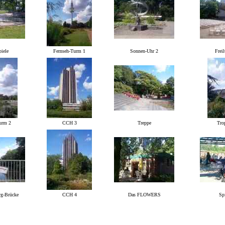
piele
Fernseh-Turm 1
Sonnen-Uhr 2
Frei
urm 2
CCH 3
Treppe
Tro
rg-Brücke
CCH 4
Das FLOWERS
Spi