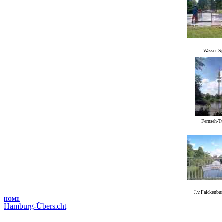
Wasser-S
Fernseh-T
J.v.Falckenbu
HOME
Hamburg-Übersicht